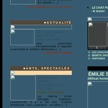
les débats (...)
>> HS LE MONDe une vie une œuvre N°10
LE CHAT P
- le teaser
■ACTUALITÉ
-Une forêt humaine
pour RAONI,
vidéo exclusive
Une rencontre
exceptionnelle à laquelle
1
a participé le célèbre défenseur (...)
1-
LES COULISS
>> UNE
FORÊT HUMAINE
2-
BÉBÊTE SHOW,
3-
FANTOMAS
■ARTS, SPECTACLES
ÉMILIE 
-
GUY BEDOS -
délicat hom
RIDEAU !
du 22/12/2011 au
14/01/2012
Théâtre du Rond-Point
La reprise d'une
thérapie publique,
commencée il y a 50 ans. Comme
d'habitude, tout y passera : sa mère (...)