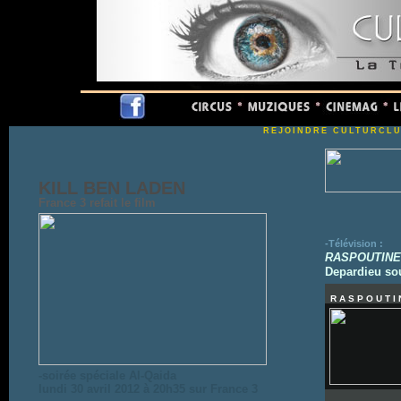
REJOINDRE CULTURCL
KILL BEN LADEN
France 3 refait le film
-Télévision :
RASPOUTINE
Depardieu sou
RASPOUTI
-soirée spéciale Al-Qaida
lundi 30 avril 2012 à 20h35 sur France 3