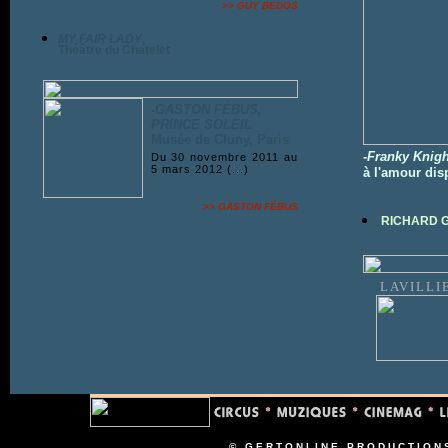
>>
GUY BEDOS
MY FAIR LADY
,
Théâtre du Chatelet
-
GASTON FÉBUS,
PRINCE SOLEIL
Musée de Cluny, Paris
-
Franky Knigh
Du 30 novembre 2011 au
5 mars 2012 (...)
à l'amour dis
>>
GASTON FÉBUS
RICHARD G
LAVILLI
© GERTONLINE PRODUCTION