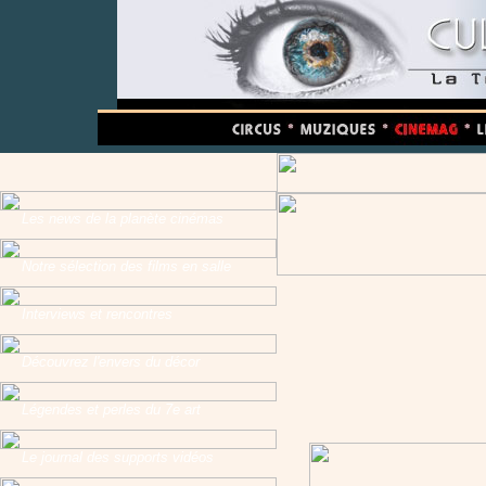
Les news de la planète cinémas
Notre sélection des films en salle
Interviews et rencontres
Découvrez l'envers du décor
Légendes et perles du 7e art
Le journal des supports vidéos