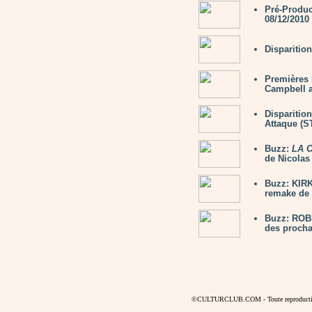
Pré-Produ
08/12/2010
Disparitio
Premières 
Campbell 
Disparitio
Attaque (
Buzz:
LA 
de Nicola
Buzz: KIRK
remake de 
Buzz: ROBE
des proch
©CULTURCLUB.COM - Toute reproduction s