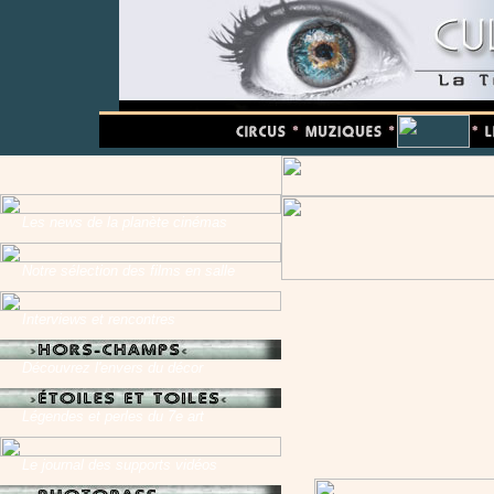
Les news de la planète cinémas
Notre sélection des films en salle
Interviews et rencontres
Découvrez l'envers du décor
Légendes et perles du 7e art
Le journal des supports vidéos