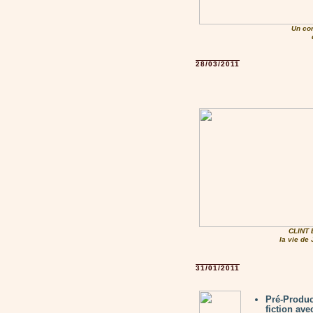
Un co
28/03/2011
CLINT
la vie d
31/01/2011
Pré-Produc
fiction av