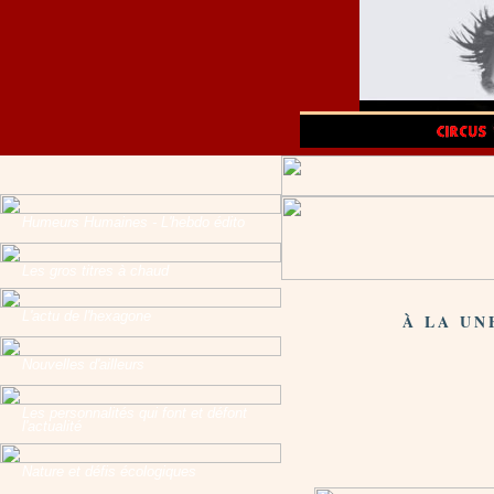
Humeurs Humaines - L'hebdo édito
Les gros titres à chaud
L'actu de l'hexagone
À LA UN
Nouvelles d'ailleurs
Les personnalités qui font et défont
l'actualité
Nature et défis écologiques