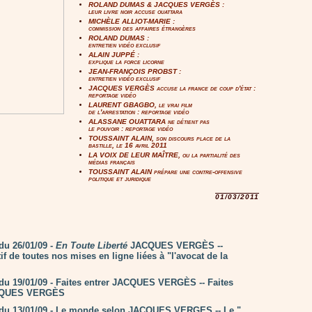
ROLAND DUMAS & JACQUES VERGÈS :
leur livre noir accuse ouattara
MICHÈLE ALLIOT-MARIE :
commission des affaires étrangères
ROLAND DUMAS :
entretien vidéo exclusif
ALAIN JUPPÉ :
explique la force licorne
JEAN-FRANÇOIS PROBST :
entretien vidéo exclusif
JACQUES VERGÈS accuse la france de coup d'état :
reportage vidéo
LAURENT GBAGBO, le vrai film
de l'arrestation : reportage vidéo
ALASSANE OUATTARA ne détient pas
le pouvoir : reportage vidéo
TOUSSAINT ALAIN, son discours place de la
bastille, le 16 avril 2011
LA VOIX DE LEUR MAÎTRE, ou la partialité des
médias français
TOUSSAINT ALAIN prépare une contre-offensive
politique et juridique
01/03/2011
u 26/01/09 -
En Toute Liberté
JACQUES VERGÈS --
if de toutes nos mises en ligne liées à "l'avocat de la
 19/01/09 - Faites entrer JACQUES VERGÈS -- Faites
ACQUES VERGÈS
u 13/01/09 - Le monde selon JACQUES VERGES -- Le "