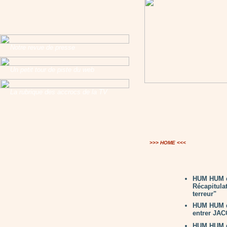
Notre revue de presse
Un petit tour de piste du web
La rubrique des accrocs de la TV
>>> HOME <<<
HUM HUM d
Récapitulat
terreur"
HUM HUM du
entrer J
HUM HUM d