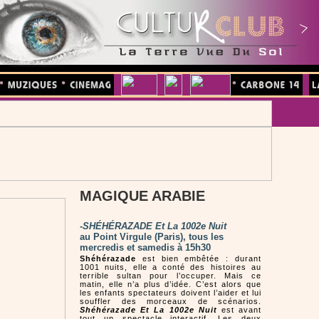
MAGIQUE ARABIE
-
SHÉHÉRAZADE Et La 1002e Nuit
au Point Virgule (Paris), tous les
mercredis et samedis à 15h30
Shéhérazade
est bien embêtée : durant
1001 nuits, elle a conté des histoires au
terrible sultan pour l’occuper. Mais ce
matin, elle n’a plus d’idée. C’est alors que
les enfants spectateurs doivent l’aider et lui
souffler des morceaux de scénarios.
Shéhérazade Et La 1002e Nuit
est avant
tout un spectacle interactif. Les deux