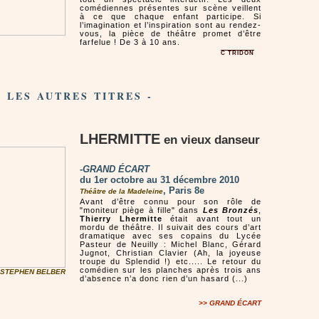
comédiennes présentes sur scène veillent
à ce que chaque enfant participe. Si
l’imagination et l’inspiration sont au rendez-
vous, la pièce de théâtre promet d’être
farfelue ! De 3 à 10 ans.
C TRIDON
- LES AUTRES TITRES -
LHERMITTE
en vieux danseur
-
GRAND ÉCART
du 1er octobre au 31 décembre 2010
, Paris 8e
Théâtre de la Madeleine
Avant d’être connu pour son rôle de
"moniteur piège à fille" dans
Les Bronzés
,
Thierry Lhermitte
était avant tout un
mordu de théâtre. Il suivait des cours d’art
dramatique avec ses copains du Lycée
Pasteur de Neuilly : Michel Blanc, Gérard
Jugnot, Christian Clavier (Ah, la joyeuse
troupe du Splendid !) etc..... Le retour du
comédien sur les planches après trois ans
 STEPHEN BELBER
d’absence n’a donc rien d’un hasard (...)
>> GRAND ÉCART