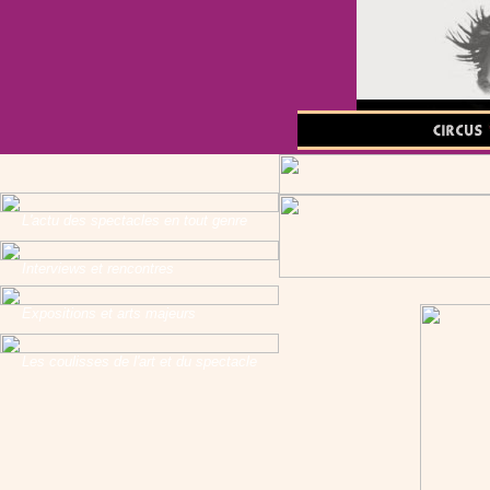
L'actu des spectacles en tout genre
Interviews et rencontres
Expositions et arts majeurs
Les coulisses de l'art et du spectacle