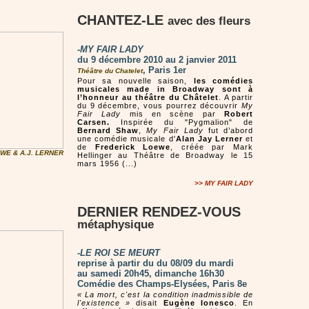
CHANTEZ-LE
avec des fleurs
-
MY FAIR LADY
du 9 décembre 2010 au 2 janvier 2011
, Paris 1er
Théâtre du Chatelet
Pour sa nouvelle saison,
les comédies
musicales made in Broadway sont à
l’honneur au théâtre du Châtelet
. A partir
du 9 décembre, vous pourrez découvrir
My
Fair Lady
mis en scène par
Robert
Carsen.
Inspirée du "Pygmalion" de
Bernard Shaw
,
My Fair Lady
fut d’abord
une comédie musicale d'
Alan Jay Lerner
et
de
Frederick Loewe
, créée par Mark
EWE & A.J. LERNER
Hellinger au Théâtre de Broadway le 15
mars 1956 (...)
>> MY FAIR LADY
DERNIER RENDEZ-VOUS
métaphysique
-
LE ROI SE MEURT
reprise à partir du du 08/09 du mardi
au samedi 20h45, dimanche 16h30
Comédie des Champs-Elysées, Paris 8e
« La mort, c'est la condition inadmissible de
l'existence »
disait
Eugène Ionesco
. En