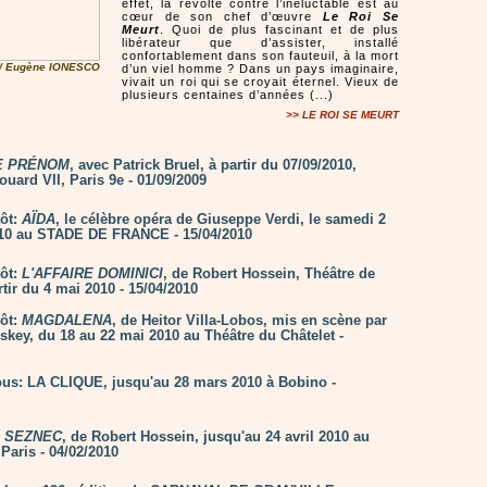
effet, la révolte contre l’inéluctable est au
cœur de son chef d’œuvre
Le Roi Se
Meurt
. Quoi de plus fascinant et de plus
libérateur que d’assister, installé
confortablement dans son fauteuil, à la mort
/ Eugène IONESCO
d’un viel homme ? Dans un pays imaginaire,
vivait un roi qui se croyait éternel. Vieux de
plusieurs centaines d’années (...)
>> LE ROI SE MEURT
E PRÉNOM
, avec Patrick Bruel, à partir du 07/09/2010,
uard VII, Paris 9e - 01/09/2009
tôt:
AÏDA
, le célèbre opéra de Giuseppe Verdi, le samedi 2
010 au STADE DE FRANCE - 15/04/2010
tôt:
L'AFFAIRE DOMINICI
, de Robert Hossein, Théâtre de
rtir du 4 mai 2010 - 15/04/2010
tôt:
MAGDALENA
, de Heitor Villa-Lobos, mis en scène par
skey, du 18 au 22 mai 2010 au Théâtre du Châtelet -
us: LA CLIQUE, jusqu'au 28 mars 2010 à Bobino -
:
SEZNEC
, de Robert Hossein, jusqu'au 24 avril 2010 au
Paris - 04/02/2010