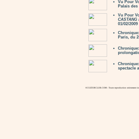
Vu Pour V
Palais des 
Vu Pour V
CASTANG
à
01/02/2009
Chronique
Paris, du 2
Chronique
prolongatio
Chronique
spectacle a
©CULTURCLUB.COM - Toute reproduction strictement inte