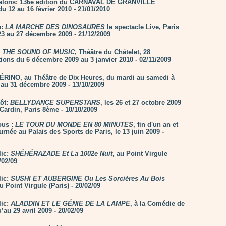
Salons: 136e édition du CARNAVAL DE GRANVILLE
u 12 au 16 février 2010 - 21/01/2010
e:
LA MARCHE DES DINOSAURES
le spectacle Live, Paris
23 au 27 décembre 2009 - 21/12/2009
:
THE SOUND OF MUSIC
, Théâtre du Châtelet, 28
tions du 6 décembre 2009 au 3 janvier 2010 - 02/11/2009
RINO, au Théâtre de Dix Heures, du mardi au samedi à
’au 31 décembre 2009 - 13/10/2009
tôt:
BELLYDANCE SUPERSTARS
, les 26 et 27 octobre 2009
 Cardin, Paris 8ème - 10/10/2009
ous :
LE TOUR DU MONDE EN 80 MINUTES
, fin d'un an et
rnée au Palais des Sports de Paris, le 13 juin 2009 -
lic:
SHÉHÉRAZADE Et La 1002e Nuit
, au Point Virgule
/02/09
lic:
SUSHI ET AUBERGINE Ou Les Sorcières Au Bois
au Point Virgule (Paris) - 20/02/09
lic:
ALADDIN ET LE GÉNIE DE LA LAMPE
, à la Comédie de
’au 29 avril 2009 - 20/02/09