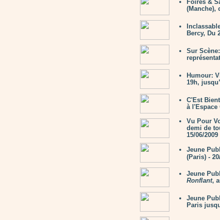
Foires & 
(Manche), d
Inclassabl
Bercy, Du 
Sur Scène
représenta
Humour: VÉ
19h, jusqu
C'Est Bien
à l'Espace
Vu Pour V
demi de tou
15/06/2009
Jeune Pub
(Paris) - 20
Jeune Pub
Ronflant
, 
Jeune Pub
Paris jusqu