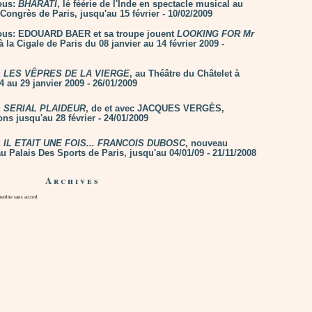
ous:
BHARATI
, lé féérie de l'Inde en spectacle musical au
Congrès de Paris, jusqu'au 15 février - 10/02/2009
ous: EDOUARD BAER et sa troupe jouent
LOOKING FOR Mr
 la Cigale de Paris du 08 janvier au 14 février 2009 -
:
LES VÊPRES DE LA VIERGE
, au Théâtre du Châtelet à
4 au 29 janvier 2009 - 26/01/2009
:
SERIAL PLAIDEUR
, de et avec JACQUES VERGÈS,
ns jusqu'au 28 février - 24/01/2009
:
IL ETAIT UNE FOIS... FRANCOIS DUBOSC
, nouveau
u Palais Des Sports de Paris, jusqu'au 04/01/09 - 21/11/2008
Archives
rdite sans accord