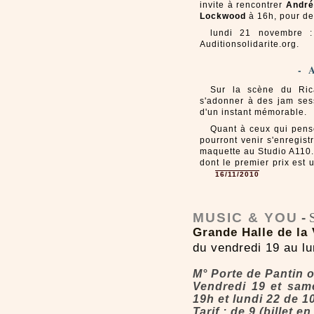
invite à rencontrer
André
Lockwood
à 16h, pour de
lundi 21 novembre
Auditionsolidarite.org.
- 
Sur la scène du Ric
s'adonner à des jam sess
d'un instant mémorable.
Quant à ceux qui pense
pourront venir s'enregist
maquette au Studio A110
dont le premier prix est
16/11/2010
MUSIC & YOU
-
Grande Halle de la 
du vendredi 19 au l
M° Porte de Pantin ou
Vendredi 19 et sam
19h et lundi 22 de 1
Tarif : de 9 (billet e