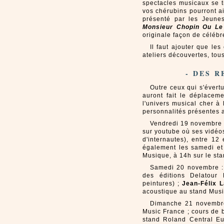
spectacles musicaux se t
vos chérubins pourront ai
présenté par les Jeune
Monsieur Chopin Ou Le
originale façon de célébr
Il faut ajouter que le
ateliers découvertes, tou
- DES R
Outre ceux qui s'évert
auront fait le déplaceme
l'univers musical cher à 
personnalités présentes 
Vendredi 19 novembre 
sur youtube où ses vidéo
d'internautes), entre 12
également les samedi et 
Musique, à 14h sur le sta
Samedi 20 novembre 
des éditions Delatour
peintures) ;
Jean-Félix 
acoustique au stand Musi
Dimanche 21 novemb
Music France ; cours de 
stand Roland Central Eu