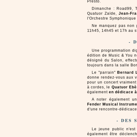
Presto.
Dimanche : Road99, T
Quatuor Zaïde,
Jean-Fra
l'Orchestre Symphonique D
Ne manquez pas non 
11h45, 14h45 et 17h au 
- 
Une programmation dign
édition de Music & You n
désigné du Salon, effec
toujours dans la salle Bor
Le "parrain"
Bernard L
donne rendez-vous aux v
pour un concert vraimen
à cordes, le
Quatuor Ebè
également
en dédicace à
A noter également 
Fender Musical Instrum
d'une rencontre-dédicace
- DES 
Le jeune public n'est
également être déclench