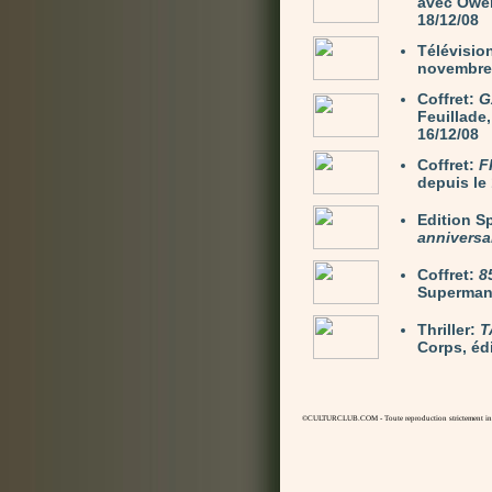
avec Owen
18/12/08
Télévisio
novembre 
Coffret:
G
Feuillade,
16/12/08
Coffret:
F
depuis le 
Edition S
anniversa
Coffret:
8
Superman.
Thriller:
T
Corps, éd
©CULTURCLUB.COM - Toute reproduction strictement inte