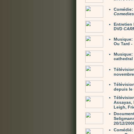
Comédie
Comedies 
Entretie
DVD
CAR
Musique:
Ou Tard -
Musique:
cathedral
Télévisio
novembre 
Télévisio
depuis le 
Télévisio
Assayas, 
Leigh, Fri
Document
Seligmann 
20/12/200
Comédié