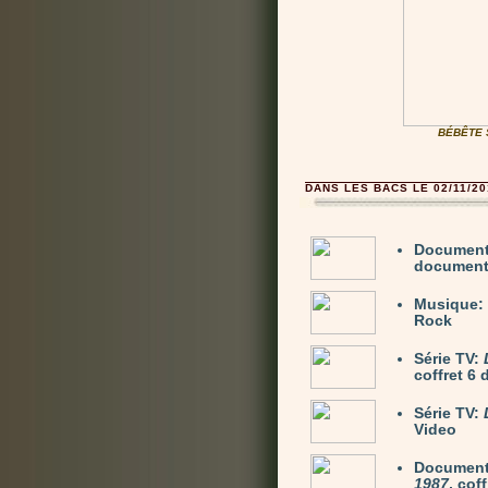
BÉBÊTE S
DANS LES BACS LE 02/11/20
Document
documenta
Musique:
Rock
Série TV:
coffret 6
Série TV:
Video
Document
1987
, cof